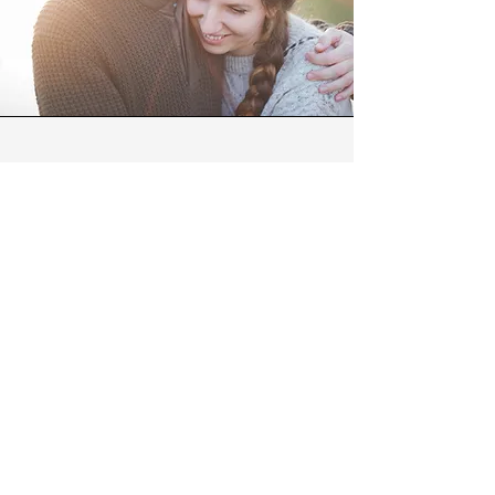
Eheversprechen
erneuern
Ihr seid als Ehepaar schon durch
Höhen und Tiefen gegangen und
wollt nochmals Raum schaffen, um
die Bedeutung eurer Liebe
wertzuschätzen?
Egal ob im intimen Rahmen zu Zweit
oder im Kreise eurer Lieben - wir
finden gemeinsam einen wunderbaren
Rahmen die Dankbarkeit eurer tiefen
Verbindung hoch leben zu lassen!