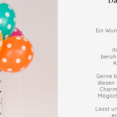
Ein Wun
I
berüh
K
Gerne b
diesen 
Charme
Möglich
Lasst u
er