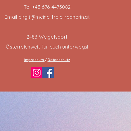
Tel +43 676 4475082
Email
birgit@meine-freie-rednerin.at
2483 Weigelsdorf
Österreichweit für euch unterwegs!
Impressum
/
Datenschutz